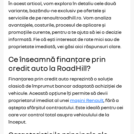
În acest articol, vom explora în detaliu cele două
variante, bazându-ne exclusiv pe ofertele și
serviciile de pe renaultroadhill.ro. Vom analiza
avantajele, costurile, procesul de aplicare și
promoțiile curente, pentru a te ajuta să iei o decizie
informată. Fie că ești interesat de rate mici sau de
proprietate imediată, vei găsi aici răspunsuri clare.
Ce înseamnă finanțare prin
credit auto la RoadHill?
Finanțarea prin credit auto reprezintă o soluție
clasică de împrumut bancar adaptată achiziției de
vehicule. Această opțiune îți permite să devii
proprietarul imediat al unei
mașini Renault
, fără a
aștepta sfârșitul contractului. Este ideală pentru cei
care vor control total asupra vehiculului de la
început.