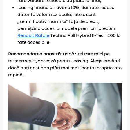
fără valoare reziduală de plată la final;
leasing financiar: avans 10%, dar rate reduse
datorită valorii reziduale; ratele sunt
„semnificativ mai mici" față de credit,
permițând acces la modele premium precum
Renault Rafale
Techno Full Hybrid E-Tech 200 la
rate accesibile.
Recomandarea noastră:
Dacă vrei rate mici pe
termen scurt, optează pentru leasing. Alege creditul,
dacă poți gestiona plăți mai mari pentru proprietate
rapidă.