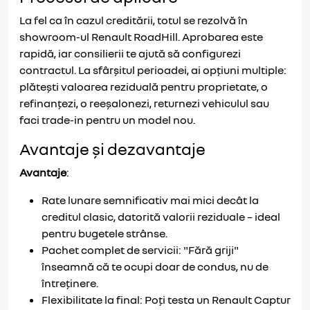
La fel ca în cazul creditării, totul se rezolvă în
showroom-ul Renault RoadHill. Aprobarea este
rapidă, iar consilierii te ajută să configurezi
contractul. La sfârșitul perioadei, ai opțiuni multiple:
plătești valoarea reziduală pentru proprietate, o
refinanțezi, o reeșalonezi, returnezi vehiculul sau
faci trade-in pentru un model nou.
Avantaje și dezavantaje
Avantaje
:
Rate lunare semnificativ mai mici decât la
creditul clasic, datorită valorii reziduale – ideal
pentru bugetele strânse.
Pachet complet de servicii: "Fără griji"
înseamnă că te ocupi doar de condus, nu de
întreținere.
Flexibilitate la final: Poți testa un Renault Captur