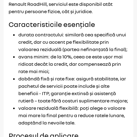
Renault RoadHill, serviciul este disponibil atât
pentru persoane fizice, cât și juridice.
Caracteristicile esențiale
durata contractului: similară cea specifică unui
credit, dar cu accent pe flexibilitate prin
valoarea reziduală (partea nefinanțată la final);
avans minim: de la 10%, ceea ce este ușor mai
ridicat decât la credit, dar compensează prin
rate mai mici;
dobândă fixă și rate fixe: asigură stabilitate, iar
pachetul de servicii poate include și alte
beneficii - ITP, garanție extinsă și asistență
rutieră – toate fără costuri suplimentare majore;
valoare reziduală flexibilă: poți alege o valoare
mai mare la final pentru a reduce ratele lunare,
adaptând la nevoile tale.
Procesul de aplicare