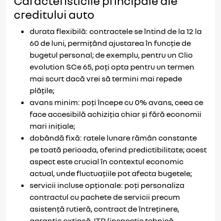
Caracteristicile principale ale
creditului auto
durata flexibilă: contractele se întind de la 12 la
60 de luni, permițând ajustarea în funcție de
bugetul personal; de exemplu, pentru un Clio
evolution SCe 65, poți opta pentru un termen
mai scurt dacă vrei să termini mai repede
plățile;
avans minim: poți începe cu 0% avans, ceea ce
face accesibilă achiziția chiar și fără economii
mari inițiale;
dobândă fixă: ratele lunare rămân constante
pe toată perioada, oferind predictibilitate; acest
aspect este crucial în contextul economic
actual, unde fluctuațiile pot afecta bugetele;
servicii incluse opționale: poți personaliza
contractul cu pachete de servicii precum
asistență rutieră, contract de întreținere,
garanție extinsă, ITP (inspecție tehnică