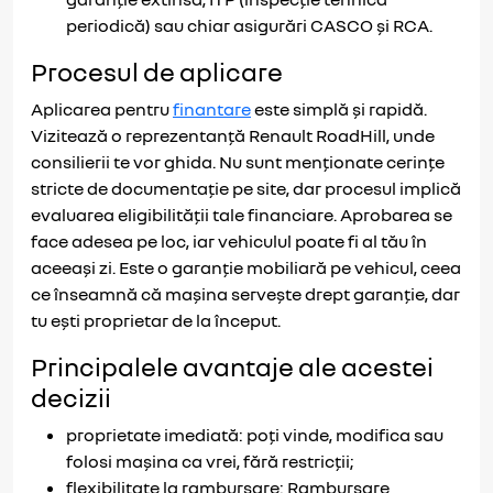
periodică) sau chiar asigurări CASCO și RCA.
Procesul de aplicare
Aplicarea pentru
finantare
este simplă și rapidă.
Vizitează o reprezentanță Renault RoadHill, unde
consilierii te vor ghida. Nu sunt menționate cerințe
stricte de documentație pe site, dar procesul implică
evaluarea eligibilității tale financiare. Aprobarea se
face adesea pe loc, iar vehiculul poate fi al tău în
aceeași zi. Este o garanție mobiliară pe vehicul, ceea
ce înseamnă că mașina servește drept garanție, dar
tu ești proprietar de la început.
Principalele avantaje ale acestei
decizii
proprietate imediată: poți vinde, modifica sau
folosi mașina ca vrei, fără restricții;
flexibilitate la rambursare: Rambursare