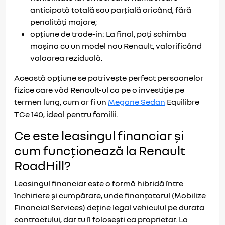
anticipată totală sau parțială oricând, fără
penalități majore;
opțiune de trade-in: La final, poți schimba
mașina cu un model nou Renault, valorificând
valoarea reziduală.
Această opțiune se potrivește perfect persoanelor
fizice care văd Renault-ul ca pe o investiție pe
termen lung, cum ar fi un
Megane Sedan
Equilibre
TCe 140, ideal pentru familii.
Ce este leasingul financiar și
cum funcționează la Renault
RoadHill?
Leasingul financiar este o formă hibridă între
închiriere și cumpărare, unde finanțatorul (Mobilize
Financial Services) deține legal vehiculul pe durata
contractului, dar tu îl folosești ca proprietar. La