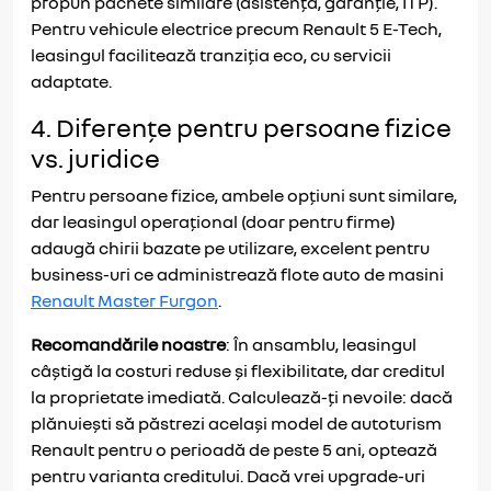
propun pachete similare (asistență, garanție, ITP).
Pentru vehicule electrice precum Renault 5 E-Tech,
leasingul facilitează tranziția eco, cu servicii
adaptate.
4. Diferențe pentru persoane fizice
vs. juridice
Pentru persoane fizice, ambele opțiuni sunt similare,
dar leasingul operațional (doar pentru firme)
adaugă chirii bazate pe utilizare, excelent pentru
business-uri ce administrează flote auto de masini
Renault Master Furgon
.
Recomandările noastre
: În ansamblu, leasingul
câștigă la costuri reduse și flexibilitate, dar creditul
la proprietate imediată. Calculează-ți nevoile: dacă
plănuiești să păstrezi același model de autoturism
Renault pentru o perioadă de peste 5 ani, optează
pentru varianta creditului. Dacă vrei upgrade-uri