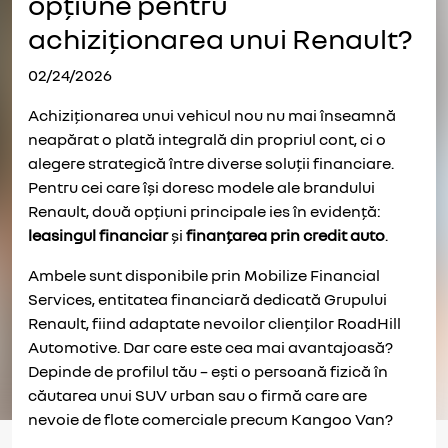
opțiune pentru
achiziționarea unui Renault?
02/24/2026
Achiziționarea unui vehicul nou nu mai înseamnă
neapărat o plată integrală din propriul cont, ci o
alegere strategică între diverse soluții financiare.
Pentru cei care își doresc modele ale brandului
Renault, două opțiuni principale ies în evidență:
leasingul financiar
și
finanțarea prin credit auto
.
Ambele sunt disponibile prin Mobilize Financial
Services, entitatea financiară dedicată Grupului
Renault, fiind adaptate nevoilor clienților RoadHill
Automotive. Dar care este cea mai avantajoasă?
Depinde de profilul tău – ești o persoană fizică în
căutarea unui SUV urban sau o firmă care are
nevoie de flote comerciale precum Kangoo Van?