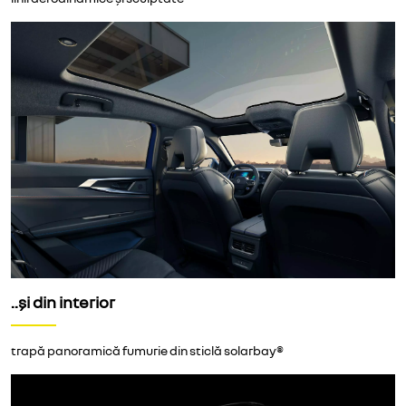
..și din interior
trapă panoramică fumurie din sticlă solarbay®