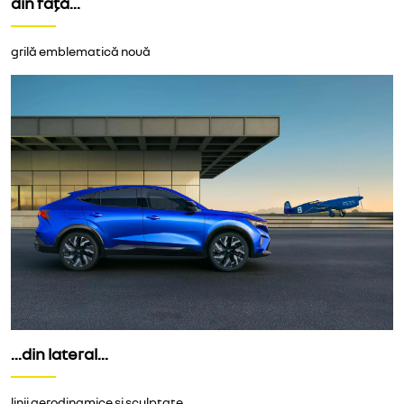
din față...
grilă emblematică nouă
...din lateral...
linii aerodinamice și sculptate