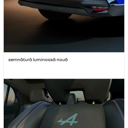
semnătură luminoasă nouă