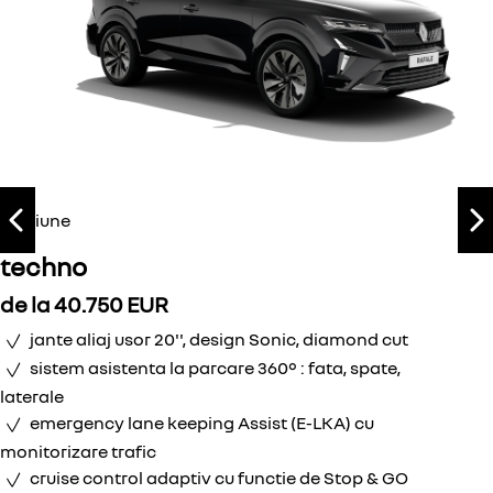
versiune
Previous
N
techno
de la
40.750
EUR
jante aliaj usor 20'', design Sonic, diamond cut
sistem asistenta la parcare 360° : fata, spate,
laterale
emergency lane keeping Assist (E-LKA) cu
monitorizare trafic
cruise control adaptiv cu functie de Stop & GO