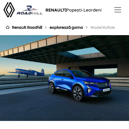
RENAULT
|
Popești-Leordeni
Renault Roadhill
explorează gama
Model Rafale