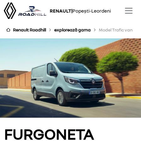
RENAULT
|
Popești-Leordeni
Renault Roadhill
explorează gama
Model Trafic van
FURGONETA