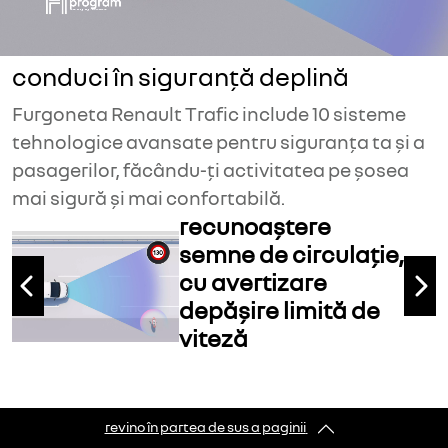
conduci în siguranță deplină
Furgoneta Renault Trafic include 10 sisteme
tehnologice avansate pentru siguranța ta și a
pasagerilor, făcându-ți activitatea pe șosea
mai sigură și mai confortabilă.
recunoaștere
semne de circulație,
cu avertizare
Previous
Ne
depășire limită de
viteză
revino în partea de sus a paginii