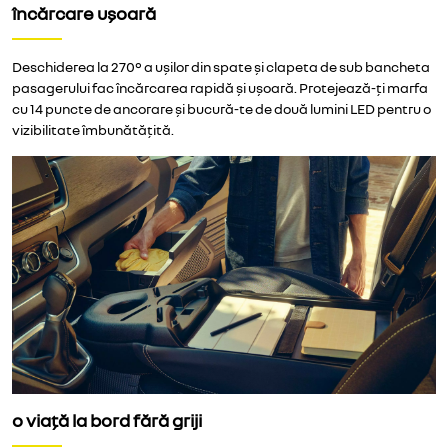
încărcare ușoară
Deschiderea la 270° a ușilor din spate și clapeta de sub bancheta
pasagerului fac încărcarea rapidă și ușoară. Protejează-ți marfa
cu 14 puncte de ancorare și bucură-te de două lumini LED pentru o
vizibilitate îmbunătățită.
o viață la bord fără griji