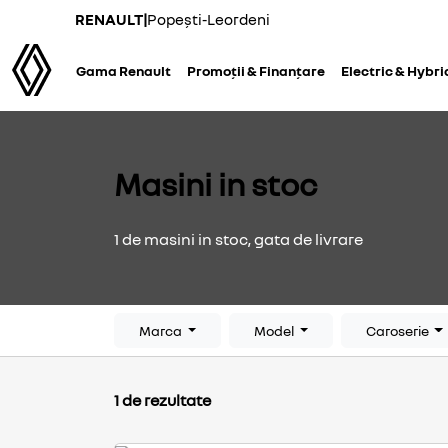
RENAULT
|
Popești-Leordeni
Gama Renault
Promoții & Finanțare
Electric & Hybri
Masini in stoc
1 de masini in stoc, gata de livrare
Marca
Model
Caroserie
1 de rezultate