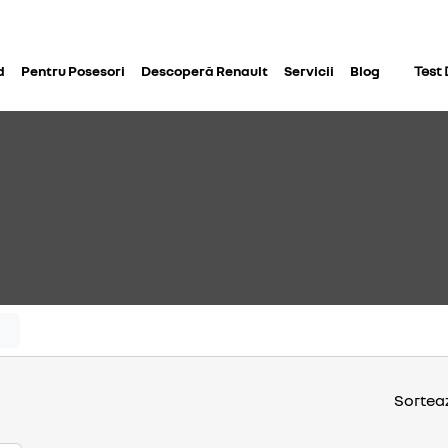
d
Pentru Posesori
Descoperă Renault
Servicii
Blog
Test 
Sortea