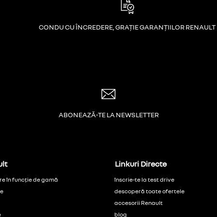
CONDU CU ÎNCREDERE, GRAȚIE GARANȚIILOR RENAULT
ABONEAZĂ-TE LA NEWSLETTER
lt
Linkuri Directe
re în funcție de gamă
înscrie-te la test drive
ce
descoperă toate ofertele
accesorii Renault
e
blog