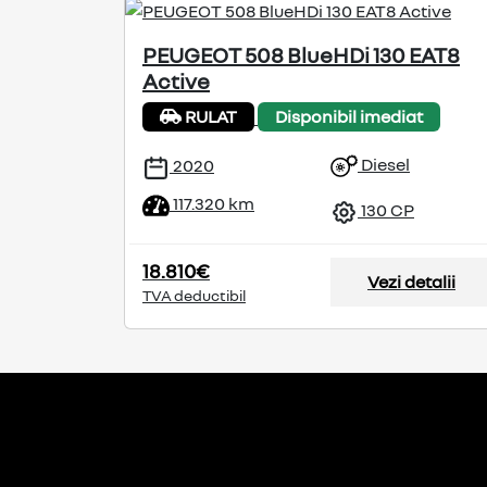
PEUGEOT 508 BlueHDi 130 EAT8
Active
RULAT
Disponibil imediat
Diesel
2020
117.320 km
130 CP
18.810€
Vezi detalii
TVA deductibil