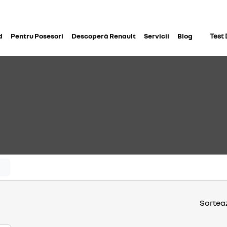
d
Pentru Posesori
Descoperă Renault
Servicii
Blog
Test 
Sortea