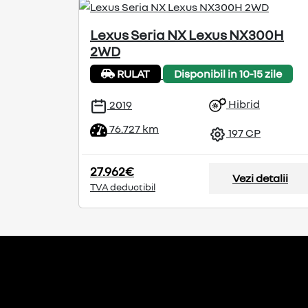
Lexus Seria NX Lexus NX300H
2WD
RULAT
Disponibil in 10-15 zile
Hibrid
2019
76.727 km
197 CP
27.962€
Vezi detalii
TVA deductibil