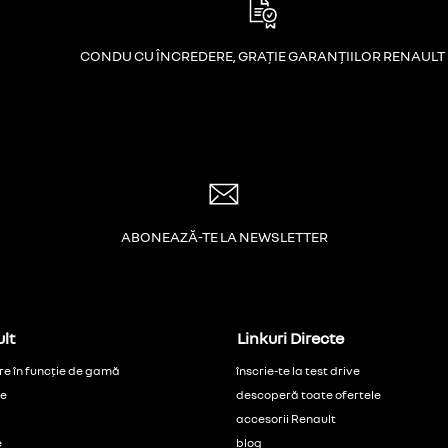
CONDU CU ÎNCREDERE, GRAȚIE GARANȚIILOR RENAULT
ABONEAZĂ-TE LA NEWSLETTER
lt
Linkuri Directe
re în funcție de gamă
înscrie-te la test drive
ce
descoperă toate ofertele
accesorii Renault
e
blog