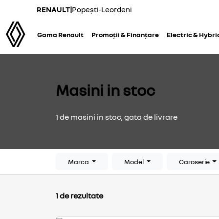
RENAULT
|
Popești-Leordeni
Gama Renault
Promoții & Finanțare
Electric & Hybri
Masini in stoc
1 de masini in stoc, gata de livrare
Marca
Model
Caroserie
1 de rezultate