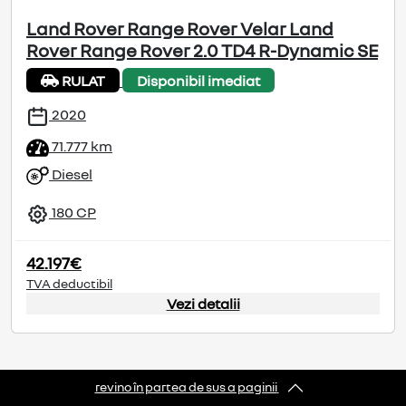
Land Rover Range Rover Velar Land
Rover Range Rover 2.0 TD4 R-Dynamic SE
RULAT
Disponibil imediat
2020
71.777 km
Diesel
180 CP
42.197€
TVA deductibil
Vezi detalii
revino în partea de sus a paginii