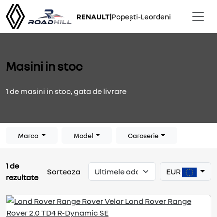
RENAULT
|
Popești-Leordeni
Masini in stoc
1 de masini in stoc, gata de livrare
Marca
Model
Caroserie
1 de
EUR
Sorteaza
rezultate