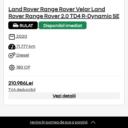
Land Rover Range Rover Velar Land
Rover Range Rover 2.0 TD4 R-Dynamic SE
RULAT
Disponibil imediat
2020
71.777 km
Diesel
180 CP
210.986Lei
TVA deductibil
Vezi detalii
revino în partea de sus a paginii