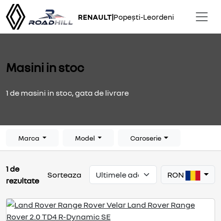
RENAULT
|
Popești-Leordeni
Masini in stoc
1 de masini in stoc, gata de livrare
Marca
Model
Caroserie
1 de
RON
Sorteaza
rezultate