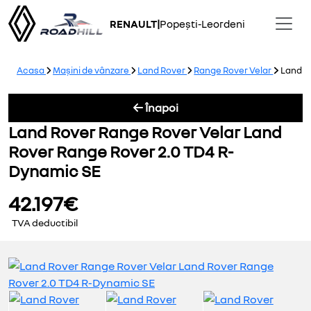
RENAULT
|
Popești-Leordeni
Acasa
Mașini de vânzare
Land Rover
Range Rover Velar
Land Ro
Înapoi
Land Rover Range Rover Velar Land
Rover Range Rover 2.0 TD4 R-
Dynamic SE
42.197€
TVA deductibil