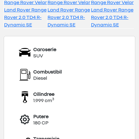
Caroserie
SUV
Combustibil
Diesel
Cilindree
3
1.999 cm
Putere
180 CP
Transmisie