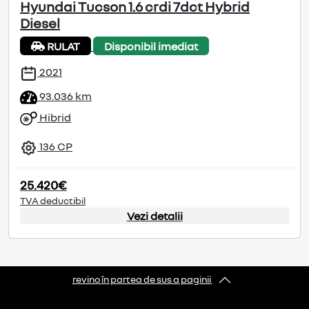
Hyundai Tucson 1.6 crdi 7dct Hybrid
Diesel
RULAT
Disponibil imediat
2021
93.036 km
Hibrid
136 CP
25.420€
TVA deductibil
Vezi detalii
revino în partea de sus a paginii