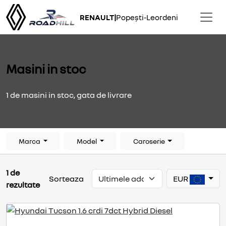
RENAULT
|
Popești-Leordeni
Masini in stoc
1 de masini in stoc, gata de livrare
Marca
Model
Caroserie
1 de
EUR
Sorteaza
rezultate