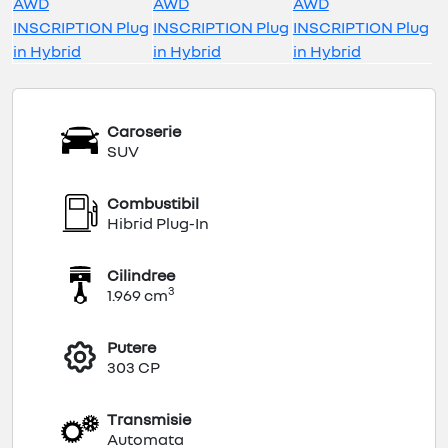
Caroserie
SUV
Combustibil
Hibrid Plug-In
Cilindree
3
1.969 cm
Putere
303 CP
Transmisie
Automata