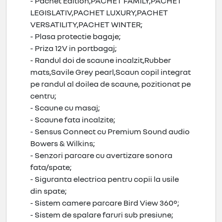
- Pachet Edition,PACHET FAMILY,PACHET
LEGISLATIV,PACHET LUXURY,PACHET
VERSATILITY,PACHET WINTER;
- Plasa protectie bagaje;
- Priza 12V in portbagaj;
- Randul doi de scaune incalzit,Rubber
mats,Savile Grey pearl,Scaun copil integrat
pe randul al doilea de scaune, pozitionat pe
centru;
- Scaune cu masaj;
- Scaune fata incalzite;
- Sensus Connect cu Premium Sound audio
Bowers & Wilkins;
- Senzori parcare cu avertizare sonora
fata/spate;
- Siguranta electrica pentru copii la usile
din spate;
- Sistem camere parcare Bird View 360°;
- Sistem de spalare faruri sub presiune;