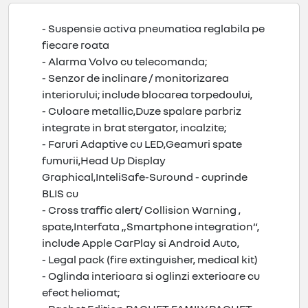
- Suspensie activa pneumatica reglabila pe
fiecare roata
- Alarma Volvo cu telecomanda;
- Senzor de inclinare / monitorizarea
interiorului; include blocarea torpedoului,
- Culoare metallic,Duze spalare parbriz
integrate in brat stergator, incalzite;
- Faruri Adaptive cu LED,Geamuri spate
fumurii,Head Up Display
Graphical,InteliSafe-Suround - cuprinde
BLIS cu
- Cross traffic alert/ Collision Warning ,
spate,Interfata „Smartphone integration“,
include Apple CarPlay si Android Auto,
- Legal pack (fire extinguisher, medical kit)
- Oglinda interioara si oglinzi exterioare cu
efect heliomat;