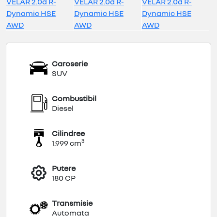
Caroserie
SUV
Combustibil
Diesel
Cilindree
3
1.999 cm
Putere
180 CP
Transmisie
Automata