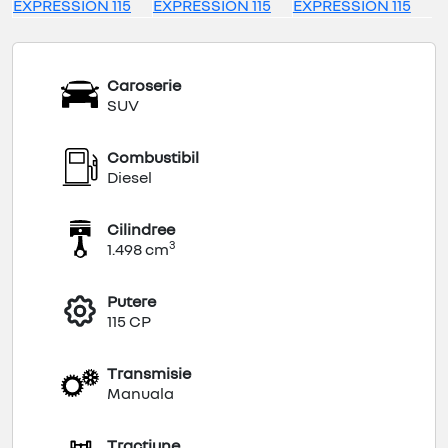
Caroserie
SUV
Combustibil
Diesel
Cilindree
3
1.498 cm
Putere
115 CP
Transmisie
Manuala
Tracțiune