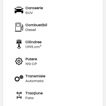
Caroserie
SUV
Combustibil
Diesel
Cilindree
3
1.995 cm
Putere
190 CP
Transmisie
Automata
Tracțiune
Fata