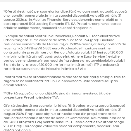
*Ofertă destinată persoanelor juridice, fără valoare contractuală, supusă
unor condiții comerciale, în limita stocului disponibil, valabilă până la 31
august 2026, prin Mobilize Financial Services, denumire comercială prin
care operează RCI Leasing Romania IFN SA. Prețul nu conține valoarea
oricăror echipamente, accesorii sau dotări opționale.
Exemplu de calcul pentru un autovehicul, Renault 5 E-Tech electric five
urban range 95 CP în valoare de 19.215 euro fără TVA (prețul include
reducerea comercială de 1.488 euro), cu 29.82% avans, 60 luni, dobândă de
leasing fixă 3.49% și VR 6.583 euro. Produsul de finanțare conține
contractul de prestări servicii Renault Adagio valabil 24 luni sau 120.000
km (prima limită atinsă), contract de întreținere Easy Service (reviziile
periodice menționate în carnetul de întreținere al autovehiculului) valabil
5 ani de la livrare sau 120.000 km (prima limită atinsă), ITP și asistență
rutieră cu autovehicul de înlocuire în limita a 3 zile.
Pentru mai multe produse financiare adaptate dorinței și situației tale, te
rugăm să ne contactezi într-unul din showroom-urile noastre sau prin
email/ telefon.
**Ofertă supusă unor condiții. Mașina din imagine este cu titlu de
prezentare. Prețul nu include TVA.
Ofertă destinată persoanelor juridice, fără valoare contractuală, supusă
unor condiții comerciale, în limita stocului disponibil, valabilă până la 31
august 2026. Prețul este obținut prin scăderea din prețul standard a
reducerii comerciale oferite de Renault Commercial Roumanie în valoare
de 1.488 Euro (fără TVA) pentru Renault 5 E-Tech electric five urban range
95 CP. Prețul nu conține valoarea oricăror echipamente, accesorii sau
dotări opționale.