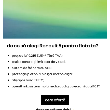
de ce să alegi Renault 5 pentru flota ta?
preț de la 19.215 EUR** (fără TVA);
cruise control și limitator de viteză;
sistem de frânare cu ABS;
protecție pietoni & cicliști, motocicliști;
afișaj de bord TFT 7";
openR link: sistem multimedia audio, cu ecran tactil 10.1".
cere ofertă
descoperă modelul