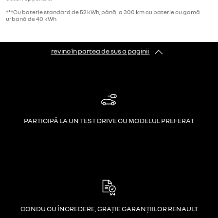
***Cu baterie standard de 52 kWh, până la 300 km cu baterie cu gamă
urbană de 40 kWh
revino în partea de sus a paginii
PARTICIPĂ LA UN TEST DRIVE CU MODELUL PREFERAT
CONDU CU ÎNCREDERE, GRAȚIE GARANȚIILOR RENAULT