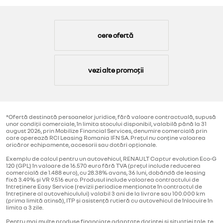
cere ofertă
vezi alte promoții
*Ofertă destinată persoanelor juridice, fără valoare contractuală, supusă
unor condiții comerciale, în limita stocului disponibil, valabilă până la 31
august 2026, prin Mobilize Financial Services, denumire comercială prin
care operează RCI Leasing Romania IFN SA. Prețul nu conține valoarea
oricăror echipamente, accesorii sau dotări opționale.
Exemplu de calcul pentru un autovehicul, RENAULT Captur evolution Eco-G
120 (GPL) în valoare de 16.570 euro fără TVA (prețul include reducerea
comercială de 1.488 euro), cu 28.38% avans, 36 luni, dobândă de leasing
fixă 3.49% și VR 9.516 euro. Produsul include valoarea contractului de
întreținere Easy Service (revizii periodice menționate în contractul de
întreținere al autovehiculului) valabil 3 ani de la livrare sau 100.000 km
(prima limită atinsă), ITP și asistență rutieră cu autovehicul de înlocuire în
limita a 3 zile.
Pentru mai multe produse financiare adaptate dorinței și situației tale, te