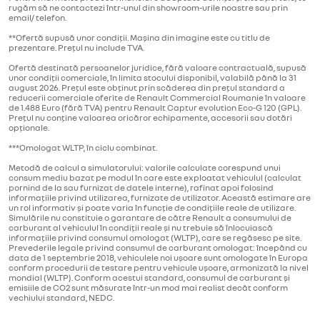
rugăm să ne contactezi într-unul din showroom-urile noastre sau prin
email/ telefon.
**Ofertă supusă unor condiții. Mașina din imagine este cu titlu de
prezentare. Prețul nu include TVA.
Ofertă destinată persoanelor juridice, fără valoare contractuală, supusă
unor condiții comerciale, în limita stocului disponibil, valabilă până la 31
august 2026. Prețul este obținut prin scăderea din prețul standard a
reducerii comerciale oferite de Renault Commercial Roumanie în valoare
de 1.488 Euro (fără TVA) pentru Renault Captur evolution Eco-G 120 (GPL).
Prețul nu conține valoarea oricăror echipamente, accesorii sau dotări
opționale.
***Omologat WLTP, în ciclu combinat.
Metodă de calcul a simulatorului: valorile calculate corespund unui
consum mediu bazat pe modul în care este exploatat vehiculul (calculat
pornind de la sau furnizat de datele interne), rafinat apoi folosind
informațiile privind utilizarea, furnizate de utilizator. Această estimare are
un rol informativ și poate varia în funcție de condițiile reale de utilizare.
Simulările nu constituie o garantare de către Renault a consumului de
carburant al vehiculul în condiții reale și nu trebuie să înlocuiască
informațiile privind consumul omologat (WLTP), care se regăsesc pe site.
Prevederile legale privind consumul de carburant omologat: începând cu
data de 1 septembrie 2018, vehiculele noi ușoare sunt omologate în Europa
conform procedurii de testare pentru vehicule ușoare, armonizată la nivel
mondial (WLTP). Conform acestui standard, consumul de carburant și
emisiile de CO2 sunt măsurate într-un mod mai realist decât conform
vechiului standard, NEDC.