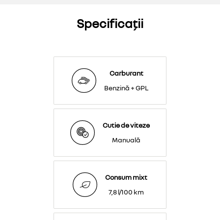
Specificații
Carburant
Benzină + GPL
Cutie de viteze
Manuală
Consum mixt
7,8 l/100 km