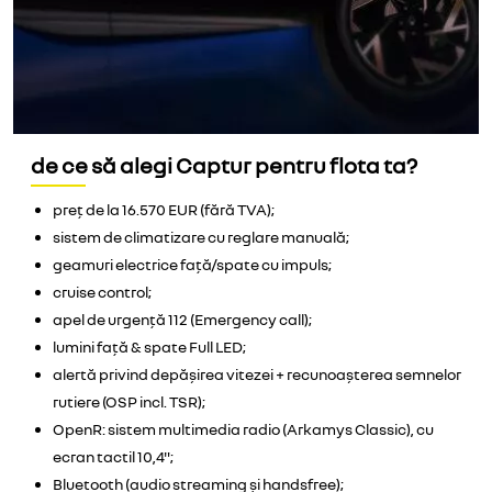
de ce să alegi Captur pentru flota ta?
preț de la 16.570 EUR (fără TVA);
sistem de climatizare cu reglare manuală;
geamuri electrice față/spate cu impuls;
cruise control;
apel de urgență 112 (Emergency call);
lumini față & spate Full LED;
alertă privind depășirea vitezei + recunoașterea semnelor
rutiere (OSP incl. TSR);
OpenR: sistem multimedia radio (Arkamys Classic), cu
ecran tactil 10,4";
Bluetooth (audio streaming și handsfree);