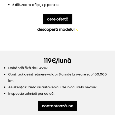
6 difuzoare, afișaj tip portret
cere ofertă
descoperă modelul
119€/lună
Dobândă fixă de 3.49%;
Contract de întreținere valabil 3 ani de la livrare sau 100.000
km;
Asistență rutieră cu autovehicul de înlocuire la nevoie;
Inspecție tehnică periodică.
contactează-ne