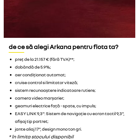
de ce să alegi Arkana pentru flota ta?
preț de la 21.157 € (fără TVA)**;
dobândă de 5.9%;
aer condiționat automat;
cruise control si limitator viteză;
sistem recunoaștere indicatoare rutiere;
camera video marșarier;
geamuri electrice față - spate, cu impuls;
EASY LINK 9,3": Sistem de navigație cu ecran tactil 9,3'',
afișaj tip portret;
jante aliaj 17", design mono ton gri.
* în limita stocului disponibil