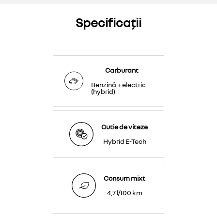
Specificații
Carburant
Benzină + electric
(hybrid)
Cutie de viteze
Hybrid E-Tech
Consum mixt
4,7 l/100 km