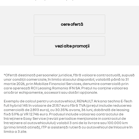
cere ofertă
vezi alte promoții
*Ofertă destinată persoanelor juridice, fără valoare contractuală, supusă
unor condiții comerciale, în limita stocului disponibil, valabilă până la 31
martie 2026, prin Mobilize Financial Services, denumire comercială prin
care operează RCI Leasing Romania IFN SA. Prețul nu conține valoarea
oricăror echipamente, accesorii sau dotări opționale.
Exemplu de calcul pentru un autovehicul, RENAULT Arkana techno E-Tech
full hybrid 145 în valoare de 21.157 euro fără TVA (prețul include reducerea
comercială de 2.893 euro), cu 30.35% avans, 36 luni, dobândă de leasing
fixă 5.9% și VR 12.746 euro. Produsul include valoarea contractului de
întreținere Easy Service (revizii periodice menționate in contractul de
întreținere al autovehiculului) valabil 3 ani de la livrare sau 100.000 km
(prima limită atinsă), ITP si asistență rutieră cu autovehicul de înlocuire în
limita a 3 zile.