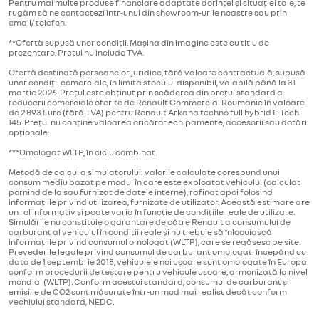
Pentru mai multe produse financiare adaptate dorinței și situației tale, te
rugăm să ne contactezi într-unul din showroom-urile noastre sau prin
email/ telefon.
**Ofertă supusă unor condiții. Mașina din imagine este cu titlu de
prezentare. Prețul nu include TVA.
Ofertă destinată persoanelor juridice, fără valoare contractuală, supusă
unor condiții comerciale, în limita stocului disponibil, valabilă până la 31
martie 2026. Prețul este obținut prin scăderea din prețul standard a
reducerii comerciale oferite de Renault Commercial Roumanie în valoare
de 2.893 Euro (fără TVA) pentru Renault Arkana techno full hybrid E-Tech
145. Prețul nu conține valoarea oricăror echipamente, accesorii sau dotări
opționale.
***Omologat WLTP, în ciclu combinat.
Metodă de calcul a simulatorului: valorile calculate corespund unui
consum mediu bazat pe modul în care este exploatat vehiculul (calculat
pornind de la sau furnizat de datele interne), rafinat apoi folosind
informațiile privind utilizarea, furnizate de utilizator. Această estimare are
un rol informativ și poate varia în funcție de condițiile reale de utilizare.
Simulările nu constituie o garantare de către Renault a consumului de
carburant al vehiculul în condiții reale și nu trebuie să înlocuiască
informațiile privind consumul omologat (WLTP), care se regăsesc pe site.
Prevederile legale privind consumul de carburant omologat: începând cu
data de 1 septembrie 2018, vehiculele noi ușoare sunt omologate în Europa
conform procedurii de testare pentru vehicule ușoare, armonizată la nivel
mondial (WLTP). Conform acestui standard, consumul de carburant și
emisiile de CO2 sunt măsurate într-un mod mai realist decât conform
vechiului standard, NEDC.