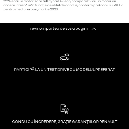
****Pentru o motorizare full hybrid E-Tech, comparativ cu un motor cu
ardere internă și în funcție de stilul de condus, conform protocolului WLTP
pentru mediul urban, martie 2023.
revino în partea de sus a paginii
PARTICIPĂ LA UN TEST DRIVE CU MODELUL PREFERAT
CONDU CU ÎNCREDERE, GRAȚIE GARANȚIILOR RENAULT