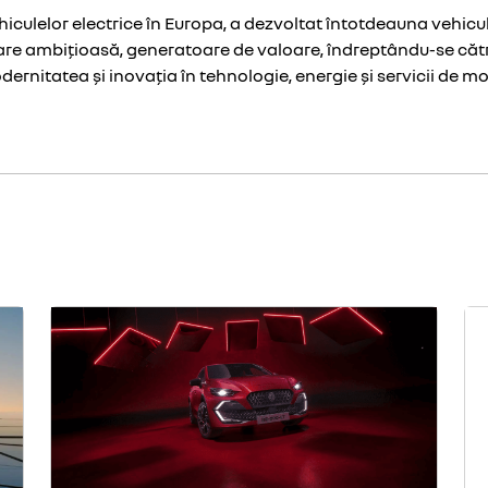
ehiculelor electrice în Europa, a dezvoltat întotdeauna vehicu
are ambițioasă, generatoare de valoare, îndreptându-se căt
ernitatea și inovația în tehnologie, energie și servicii de mob