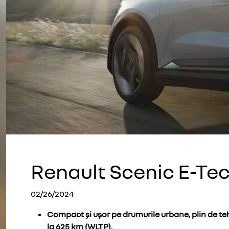
Renault Scenic E-Tec
02/26/2024
Compact și ușor pe drumurile urbane, plin de te
la 625 km (WLTP).