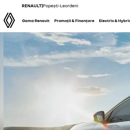
RENAULT
|
Popești-Leordeni
Gama Renault
Promoții & Finanțare
Electric & Hybri