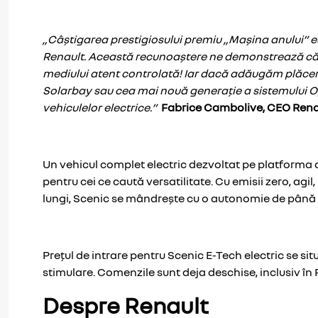
„Câștigarea prestigiosului premiu „Mașina anului” e
Renault. Această recunoaștere ne demonstrează că am
mediului atent controlată! Iar dacă adăugăm plăcer
Solarbay sau cea mai nouă generație a sistemului Op
vehiculelor electrice.”
Fabrice Cambolive, CEO Rena
Un vehicul complet electric dezvoltat pe platforma
pentru cei ce caută versatilitate. Cu emisii zero, agi
lungi, Scenic se mândrește cu o autonomie de până la
Prețul de intrare pentru Scenic E-Tech electric se si
stimulare. Comenzile sunt deja deschise, inclusiv în
Despre Renault