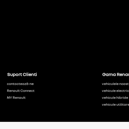
Suport Clienti
Gama Renau
contactează-ne
vehiculele noast
Renault Connect
vehicule electri
MY Renault
vehicule hibride
vehicule utilitar