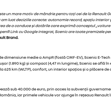
ste un mare motiv de mândrie pentru toți cei de la Renault G
 luat deciziile corecte: autonomie record, spațiu interior 
ea de a conduce și dotările care exprimă conceptul „voiture
enR Link cu Google integrat, Scenic are toate premizele pen
ult Brand.
 de dimensiune medie a AmpR (fostă CMF-EV), Scenic E-Tech e
l, ușor (1.890 kg) și compact (4,47 m lungime), Scenic se află 
 625 km (WLTP), confort, un interior spațios și o plăcere de
tuează sub 40.000 de euro, prin acces la subvenții guvernament
 România, iar primele vehicule vor ajunge în rețeaua Renault