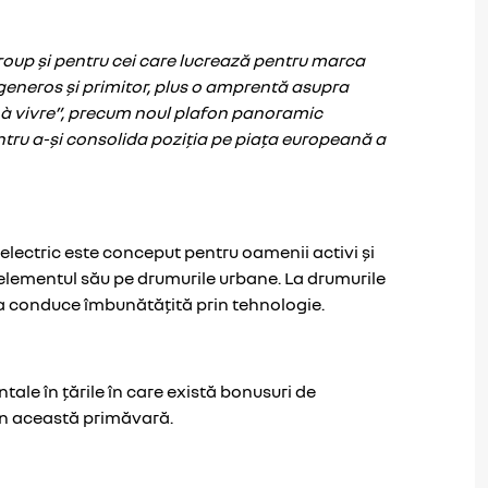
roup și pentru cei care lucrează pentru marca
generos și primitor, plus o amprentă asupra
 à vivre”, precum noul plafon panoramic
tru a-și consolida poziția pe piața europeană a
lectric este conceput pentru oamenii activi și
în elementul său pe drumurile urbane. La drumurile
 a conduce îmbunătățită prin tehnologie.
ale în țările în care există bonusuri de
 în această primăvară.