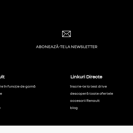
ABONEAZĂ-TE LA NEWSLETTER
lt
Linkuri Directe
re în funcție de gamă
înscrie-te la test drive
ce
descoperă toate ofertele
accesorii Renault
e
blog