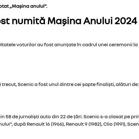
otat „Mașina anului”.
fost numită Mașina Anului 2024
tatele voturilor au fost anunțate în cadrul unei ceremonii la S
ecut, Scenic a fost unul dintre cei șapte finaliști, alături d
din 58 de jurnaliști auto din 22 de țări. Scenic s-a clasat pe p
lui”, după Renault 16 (1966), Renault 9 (1982), Clio (1991), Sce