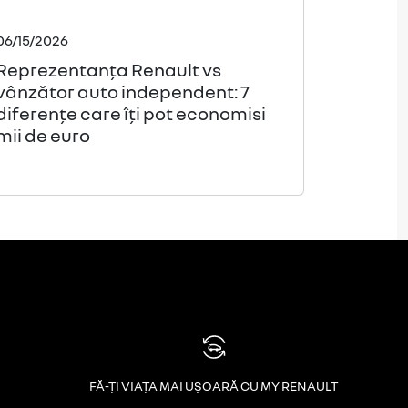
06/15/2026
Reprezentanța Renault vs
vânzător auto independent: 7
diferențe care îți pot economisi
mii de euro
FĂ-ȚI VIAȚA MAI UȘOARĂ CU MY RENAULT