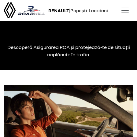
RENAULT
|
Popești-Leordeni
Asigurarea RCA
Descoperă Asigurarea RCA și protejează-te de situații
neplăcute în trafic.