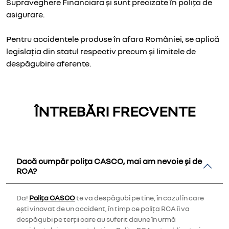
Supraveghere Financiara și sunt precizate în polița de
asigurare.
Pentru accidentele produse în afara României, se aplică
legislația din statul respectiv precum și limitele de
despăgubire aferente.
ÎNTREBĂRI FRECVENTE
Dacă cumpăr polița CASCO, mai am nevoie și de
RCA?
Da!
Polița CASCO
te va despăgubi pe tine, în cazul în care
ești vinovat de un accident, în timp ce polița RCA îi va
despăgubi pe terții care au suferit daune în urmă