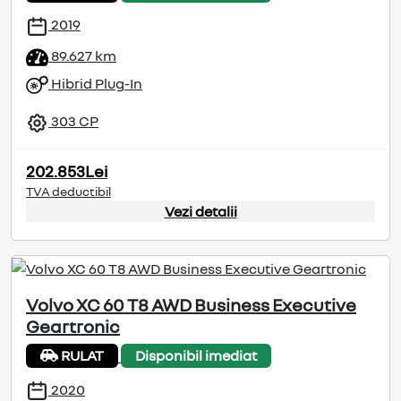
2019
89.627 km
Hibrid Plug-In
303 CP
202.853Lei
TVA deductibil
Vezi detalii
Volvo XC 60 T8 AWD Business Executive
Geartronic
RULAT
Disponibil imediat
2020