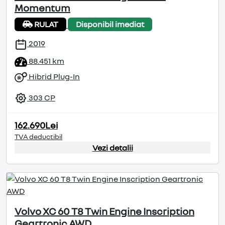
Momentum
RULAT
Disponibil imediat
2019
88.451 km
Hibrid Plug-In
303 CP
162.690Lei
TVA deductibil
Vezi detalii
Volvo XC 60 T8 Twin Engine Inscription
Geartronic AWD