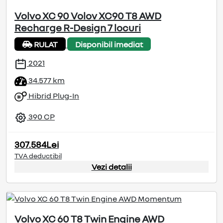
Volvo XC 90 Volov XC90 T8 AWD
Recharge R-Design 7 locuri
RULAT
Disponibil imediat
2021
34.577 km
Hibrid Plug-In
390 CP
307.584Lei
TVA deductibil
Vezi detalii
Volvo XC 60 T8 Twin Engine AWD