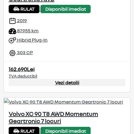
RULAT
Disponibil imediat
2019
87.955 km
Hibrid Plug-In
303 CP
162.690Lei
TVA deductibil
Vezi detalii
Volvo XC 90 T8 AWD Momentum
Geartronic 7 locuri
RULAT
Disponibil imediat