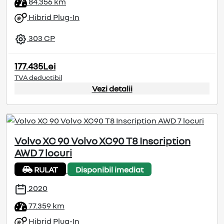
84.356 km
Hibrid Plug-In
303 CP
177.435Lei
TVA deductibil
Vezi detalii
Volvo XC 90 Volvo XC90 T8 Inscription
AWD 7 locuri
RULAT
Disponibil imediat
2020
77.359 km
Hibrid Plug-In