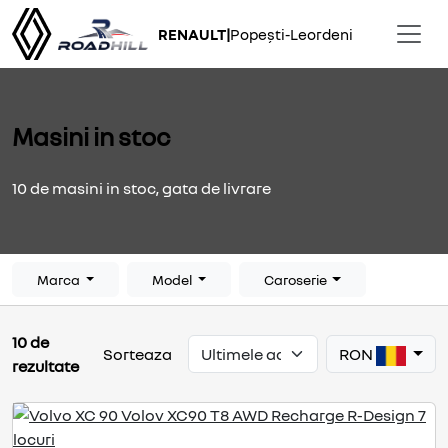
RENAULT
|
Popești-Leordeni
Masini in stoc
10 de masini in stoc, gata de livrare
Marca
Model
Caroserie
10 de
RON
Sorteaza
rezultate