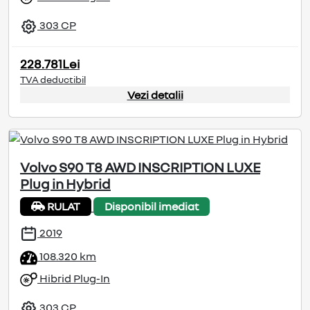
303 CP
228.781Lei
TVA deductibil
Vezi detalii
Volvo S90 T8 AWD INSCRIPTION LUXE
Plug in Hybrid
RULAT
Disponibil imediat
2019
108.320 km
Hibrid Plug-In
303 CP