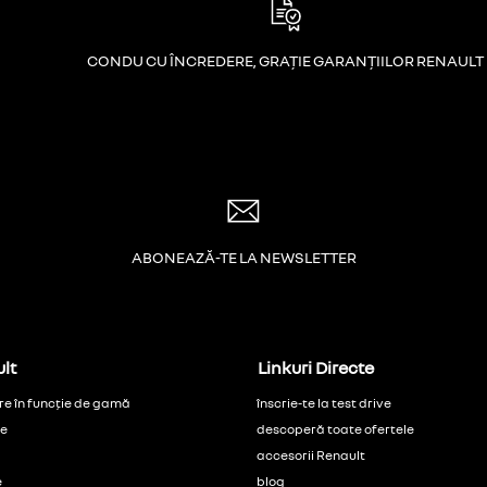
CONDU CU ÎNCREDERE, GRAȚIE GARANȚIILOR RENAULT
ABONEAZĂ-TE LA NEWSLETTER
lt
Linkuri Directe
re în funcție de gamă
înscrie-te la test drive
ce
descoperă toate ofertele
accesorii Renault
e
blog