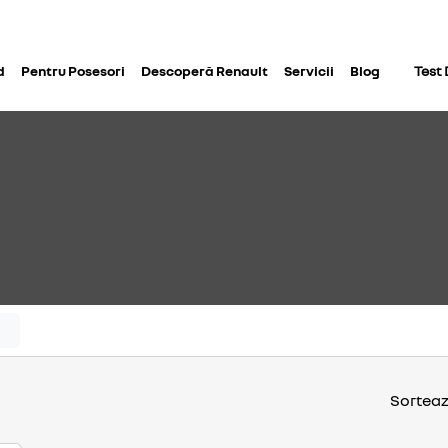
d
Pentru Posesori
Descoperă Renault
Servicii
Blog
Test 
Sortea