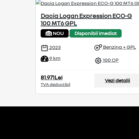
Dacia Logan Expression ECO-G
100 MT6 GPL
NOU
Disponibil imediat
Benzina + GPL
2023
9 km
100 CP
81.971Lei
Vezi detalii
TVA deductibil