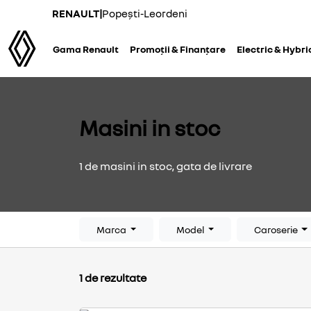
RENAULT
|
Popești-Leordeni
Gama Renault
Promoții & Finanțare
Electric & Hybri
Masini in stoc
1 de masini in stoc, gata de livrare
Marca
Model
Caroserie
1 de rezultate