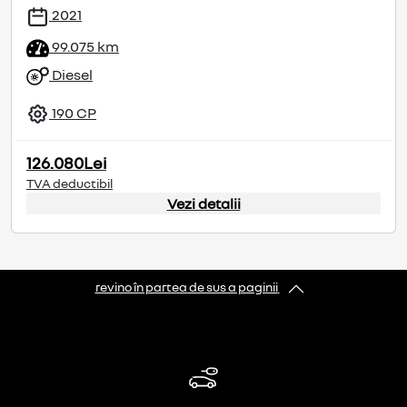
2021
99.075 km
Diesel
190 CP
126.080Lei
TVA deductibil
Vezi detalii
revino în partea de sus a paginii