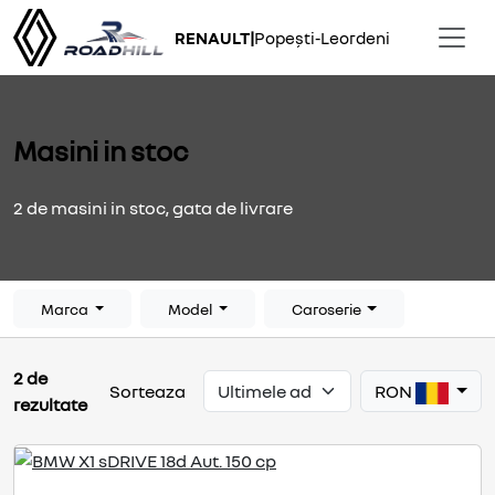
RENAULT
|
Popești-Leordeni
Masini in stoc
2 de masini in stoc, gata de livrare
Marca
Model
Caroserie
2 de
RON
Sorteaza
rezultate