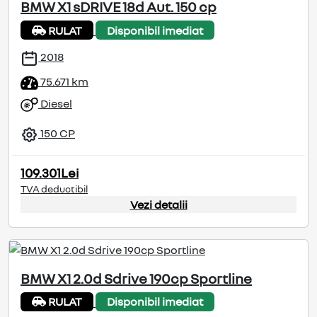
BMW X1 sDRIVE 18d Aut. 150 cp
RULAT
Disponibil imediat
2018
75.671 km
Diesel
150 CP
109.301Lei
TVA deductibil
Vezi detalii
BMW X1 2.0d Sdrive 190cp Sportline
RULAT
Disponibil imediat